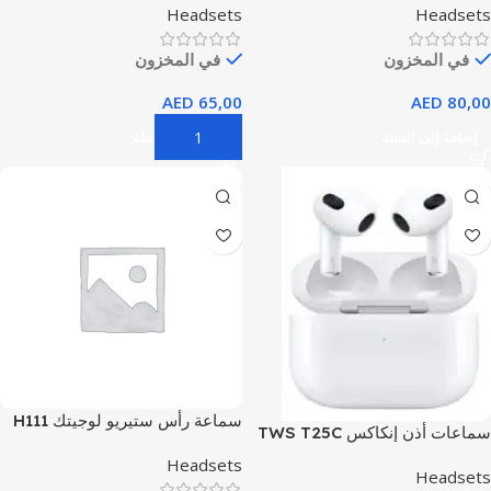
Headsets
Headsets
الاصطناعي
(أسود)
في المخزون
في المخزون
AED
65,00
AED
80,00
إضافة إلى السلة
إضافة إلى السلة
سماعة رأس ستيريو لوجيتك H111
سماعات أذن إنكاكس TWS T25C
مع مقبس صوت 3.5 ملم لـ EDU
U
Headsets
Headsets