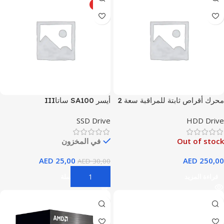
HOT
محرك أقراص ثابتة للمراقبة سعة 2
أيسر SA100 ساتاIII
تيرابايت، 5400 دورة في الدقيقة،
SSD Drive
HDD Drive
SATA 6 جيجابايت/ثانية، ذاكرة
تخزين مؤقت 64 ميجابايت، 3.5
Out of stock
في المخزون
بوصة - أرجواني
AED
25,00
AED
250,00
AED
30,00
قراءة المزيد
إضافة إلى السلة