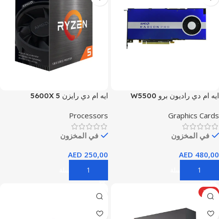
ايه ام دي راديون برو W5500
ايه ام دي رايزن 5 5600X
Processors
Graphics Cards
في المخزون
في المخزون
AED
250,00
AED
480,00
إضافة إلى السلة
إضافة إلى السلة
HOT