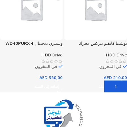
توشيبا كانفيو بيزكس محرك
ويسترن ديجيتال WD40PURX 4
الأقراص الصلبة الخارجي المحمول
تيرابايت 5.4K-RPM SATA 6
HDD Drive
HDD Drive
2 تيرابايت USB 3.2 Gen1، أسود
جيجابايت/ثانية LFF 3.5 HDD
في المخزون
في المخزون
AED
350,00
AED
210,00
إضافة إلى السلة
إضافة إلى السلة