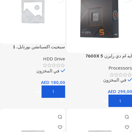
سيجيت اكسبانشن بورتابل، 1
تيرابايت، قرص صلب خارجي، 2.5
ايه ام دي رايزن 5 7600X
HDD Drive
بوصة، USB 3.0، لجهاز ماك
والكمبيوتر الشخصي
Processors
في المخزون
(STKM1000400)
في المخزون
AED
180,00
AED
299,00
إضافة إلى السلة
إضافة إلى السلة