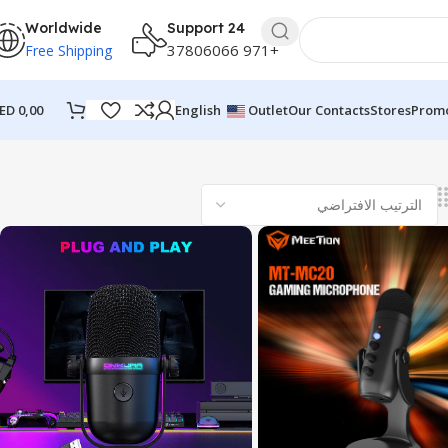
Worldwide
24 Support
+971 37806066
Free Shipping
ED
0,00
English
Outlet
Our Contacts
Stores
Promo