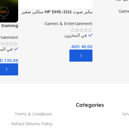
Micr
Game
مكبر صوت HP DHS-2111 سلكي صغير
لسطح المكتب ومضخم صوت ستيريو
Games & Entertainment
متعدد الوسائط للمنزل والكمبيوتر
0 Gaming
المحمول والكمبيوتر المحمول
crophone
في المخزون
tainment
AED
40,00
في الم
إضافة إلى السلة
D
130,00
إضافة إلى
Categories
Terms & Conditions
Sm
Refund Returns Policy