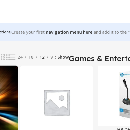
Create your first
navigation menu here
and add it to the 
tions
Games & Entert
24
18
12
9
Show
HP DH